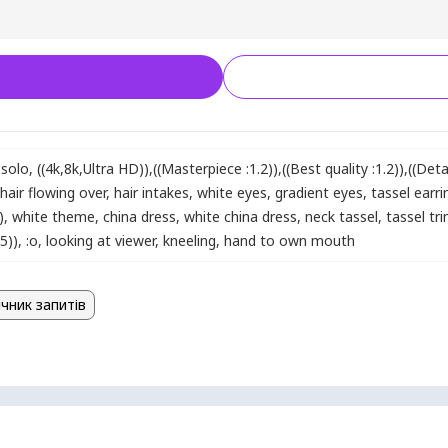
solo
,
((4k,8k,Ultra HD))
,
((Masterpiece :1.2))
,
((Best quality :1.2))
,
((Deta
hair flowing over
,
hair intakes
,
white eyes
,
gradient eyes
,
tassel earri
)
,
white theme
,
china dress
,
white china dress
,
neck tassel
,
tassel tr
5))
,
:o
,
looking at viewer
,
kneeling
,
hand to own mouth
чник запитів