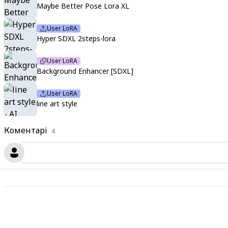
Maybe Better Pose Lora XL
User LoRA
Hyper SDXL 2steps-lora
User LoRA
Background Enhancer [SDXL]
User LoRA
line art style
Коментарі
4