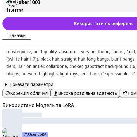
User1003
Використати як референс
Підказки
masterpiece
,
best quality
,
absurdres
,
very aesthetic
,
lineart
,
1girl
,
((white hair:1.7))
,
black hair
,
straight hair
,
long bangs
,
blunt bangs
,
tlers
,
hair on antler
,
collarbone
,
choker
,
((abstract background:1.6)
hhighs
,
uneven thighhighs
,
light rays
,
lens flare
,
((expressionless:1.
Показати параметри
Корекція обличчя
Висока роздільна здатність
Помі
Використано Модель та LoRA
User LoRA