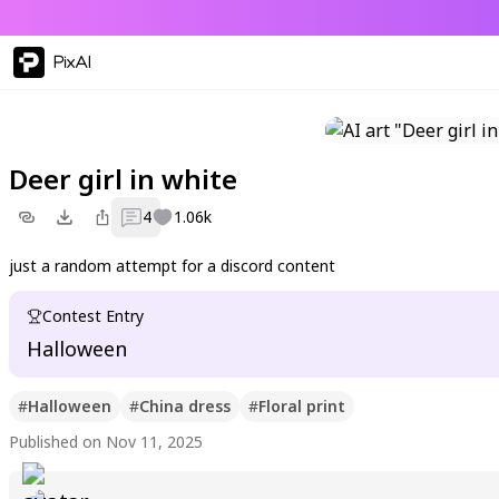
PixAI
Deer girl in white
4
1.06k
just a random attempt for a discord content
Contest Entry
Halloween
#
Halloween
#
China dress
#
Floral print
Published on Nov 11, 2025