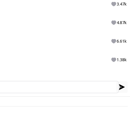
3.47k
4.87k
6.61k
1.38k