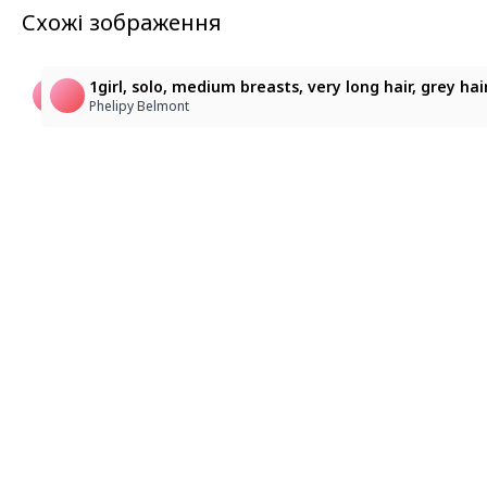
Схожі зображення
2
Chinese clothes white hair
1girl, solo, medium breasts, very long hair, grey hai
li0
azeira
Phelipy Belmont