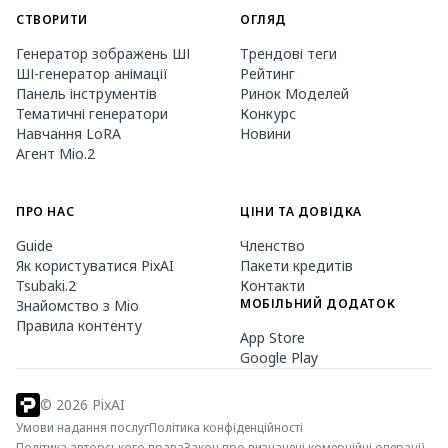
СТВОРИТИ
ОГЛЯД
Генератор зображень ШІ
Трендові теги
ШІ-генератор анімації
Рейтинг
Панель інструментів
Ринок Моделей
Тематичні генератори
Конкурс
Навчання LoRA
Новини
Агент Mio.2
ПРО НАС
ЦІНИ ТА ДОВІДКА
Guide
Членство
Як користуватися PixAI
Пакети кредитів
Tsubaki.2
Контакти
МОБІЛЬНИЙ ДОДАТОК
Знайомство з Mio
Правила контенту
App Store
Google Play
©
2026
PixAI
Умови надання послуг
Політика конфіденційності
Політика авторського права
Закон про визначені комерційні операції