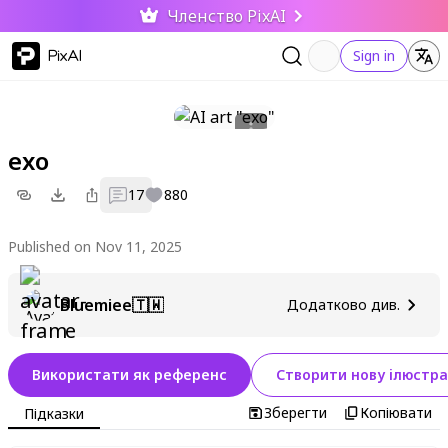
Членство PixAI
PixAI
Sign in
exo
17
880
Published on Nov 11, 2025
Bluemiee🇹🇼
Додатково див.
Використати як референс
Створити нову ілюстра
Зберегти
Копіювати
Підказки