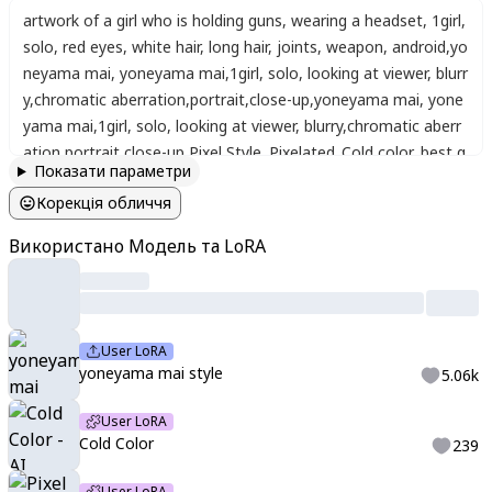
artwork of a girl who is holding guns
,
wearing a headset
,
1girl
,
solo
,
red eyes
,
white hair
,
long hair
,
joints
,
weapon
,
android
,
yo
neyama mai
,
yoneyama mai
,
1girl
,
solo
,
looking at viewer
,
blurr
y
,
chromatic aberration
,
portrait
,
close-up
,
yoneyama mai
,
yone
yama mai
,
1girl
,
solo
,
looking at viewer
,
blurry
,
chromatic aberr
ation
,
portrait
,
close-up
,
Pixel Style. Pixelated.
,
Cold color
,
best q
Показати параметри
uality
Корекція обличчя
Використано Модель та LoRA
User LoRA
yoneyama mai style
5.06k
User LoRA
Cold Color
239
User LoRA