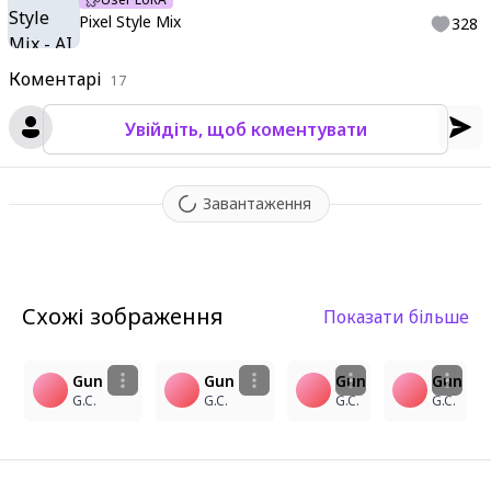
Pixel Style Mix
328
Коментарі
17
Увійдіть, щоб коментувати
Завантаження
Схожі зображення
Показати більше
1
1
2
Gun
Gun
Gun
Gun
G.C.
G.C.
G.C.
G.C.