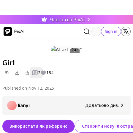
Членство PixAI
PixAI
Sign in
Girl
2
184
Published on Nov 12, 2025
lianyi
Додатково див.
Використати як референс
Створити нову ілюстра