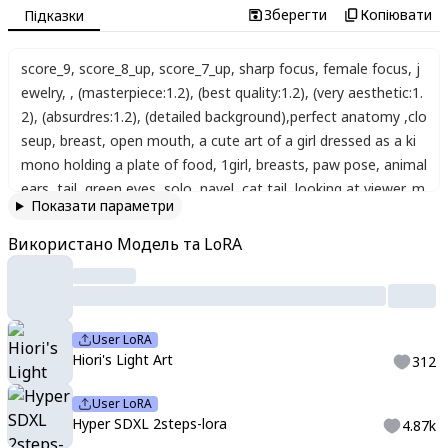
Зберегти
Копіювати
Підказки
score_9
,
score_8_up
,
score_7_up
,
sharp focus
,
female focus
,
j
ewelry
,
,
(masterpiece:1.2)
,
(best quality:1.2)
,
(very aesthetic:1.
2)
,
(absurdres:1.2)
,
(detailed background)
,
perfect anatomy
,
clo
seup
,
breast
,
open mouth
,
a cute art of a girl dressed as a ki
mono holding a plate of food
,
1girl
,
breasts
,
paw pose
,
animal
ears
,
tail
,
green eyes
,
solo
,
navel
,
cat tail
,
looking at viewer
,
m
Показати параметри
idriff
,
cat ears
,
skirt
,
long hair
,
tray
,
wide sleeves
,
apron
,
blond
e hair
,
frills
,
crop top
,
cleavage
,
smile
,
holding
,
detached sleev
Використано Модель та LoRA
es
,
cat girl
,
hair ornament
,
open mouth
,
stomach
,
choker
,
wai
st apron
,
standing on one leg
,
:d
,
food
,
standing
,
:3
,
(watercol
or_\(medium\):1.2)(simple coloring,flat color:2)dutch angle
User LoRA
Hiori's Light Art
312
User LoRA
Hyper SDXL 2steps-lora
4.87k