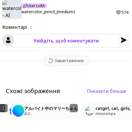
User LoRA
watercolor_pencil_(medium)
574
Коментарі
2
Увійдіть, щоб коментувати
Завантаження
Схожі зображення
Показати більше
2
1
2
1girl, masterpiece:2.0, ultra detailed:2.0, delicate s
アルバイト中のマリーちゃん
catgirl, cat, girls
Yuki
灰色
凪久
minasempa