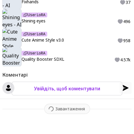
Fixhands
37
User LoRA
Shining eyes
496
User LoRA
Cute Anime Style v3.0
958
User LoRA
Quality Booster SDXL
4.57k
Коментарі
Увійдіть, щоб коментувати
Завантаження