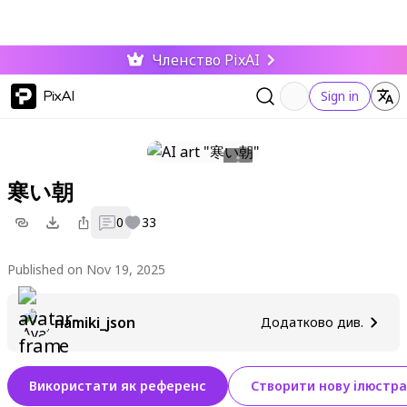
Членство PixAI
PixAI
Sign in
寒い朝
0
33
Published on Nov 19, 2025
namiki_json
Додатково див.
Використати як референс
Створити нову ілюстра