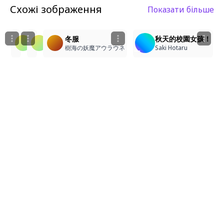
Схожі зображення
Показати більше
1
2
3
748cmstyle
748cmstyle
冬服
秋天的校園女孩！
竜之進
竜之進
樹海の妖魔アウラウネ
Saki Hotaru