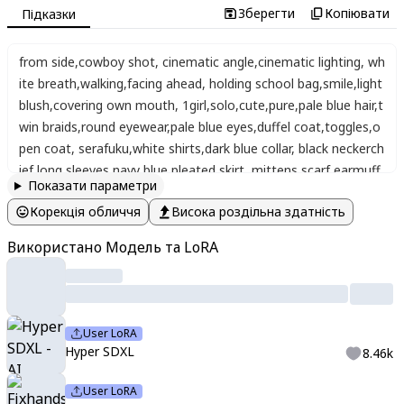
Зберегти
Копіювати
Підказки
from side
,
cowboy shot
,
cinematic angle
,
cinematic lighting
,
wh
ite breath
,
walking
,
facing ahead
,
holding school bag
,
smile
,
light
blush
,
covering own mouth
,
1girl
,
solo
,
cute
,
pure
,
pale blue hair
,
t
win braids
,
round eyewear
,
pale blue eyes
,
duffel coat
,
toggles
,
o
pen coat
,
serafuku
,
white shirts
,
dark blue collar
,
black neckerch
ief
,
long sleeves
,
navy blue pleated skirt
,
mittens
,
scarf
,
earmuff
Показати параметри
s
,
early morning
,
gradient sky
,
sunrise
,
sunbeam
,
depth of field
,
c
Корекція обличчя
Висока роздільна здатність
ityscape
,
panorama
,
overlooking
,
guard rail
,
cold
,
ginkgo_tree
,
falli
ng leaves
,
,
Vivid color palette
,
Shining eyes
Використано Модель та LoRA
User LoRA
Hyper SDXL
8.46k
User LoRA