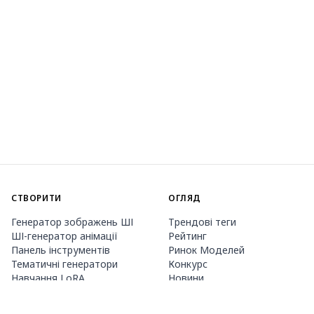
СТВОРИТИ
ОГЛЯД
Генератор зображень ШІ
Трендові теги
ШІ-генератор анімації
Рейтинг
Панель інструментів
Ринок Моделей
Тематичні генератори
Конкурс
Навчання LoRA
Новини
Агент Mio.2
Studio