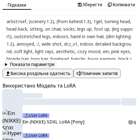
Зберегти
Копіювати
Підказки
artist:rsef
,
(scenery:1.2)
,
(from behind:1.3)
,
1girl
,
turning head
,
head back
,
sitting
,
on chair
,
socks
,
legs up
,
foot up
,
(leg suppo
rt)
,
outstretched legs
,
indoors
,
hand in own hair
,
(dim lighting:
1.2)
,
annoyed
,
:/
,
wide shot
,
dcz_v1
,
indoor
,
detailed backgrou
nd
,
soft light
,
light rays
,
aesthetic
,
cozy mood
,
ein
,
pink eyes
,
blonde hair
,
long hair
,
forehead
,
hairclip
,
hoop earrings
,
black c
Показати параметри
hoker
,
o-ring choker
,
nails
,
thigh strap
,
thigh pouch
,
nnkk
,
pink
Висока роздільна здатність
Помічник запитів
eyes
,
blonde hair
,
long hair
,
hairclip
,
hoop earrings
,
black choke
r
,
white shirt
,
red necktie
,
loose necktie
,
blue jacket
,
plaid skir
Використано Модель та LoRA
t
,
pink nails
,
thigh strap
,
thigh pouch
,
black skirt
,
breast pocke
t
User LoRA
Ein (NIKKE) SDXL LoRA [Pony]
6
User LoRA