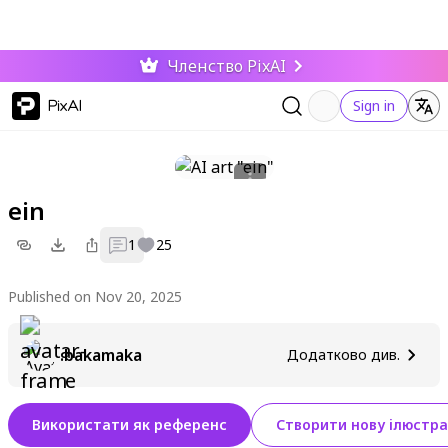
Членство PixAI
PixAI
Sign in
ein
1
25
Published on Nov 20, 2025
.bakamaka
Додатково див.
Використати як референс
Створити нову ілюстра