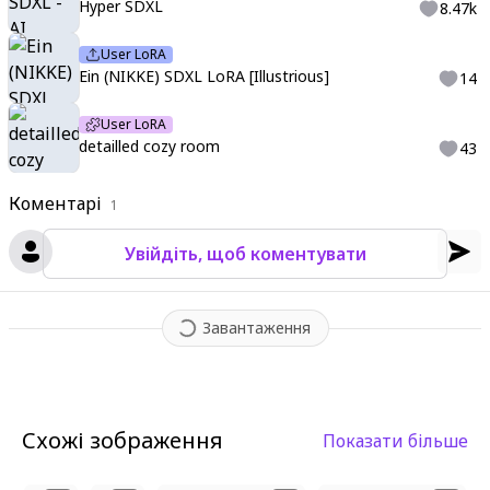
Hyper SDXL
8.47k
User LoRA
Ein (NIKKE) SDXL LoRA [Illustrious]
14
User LoRA
detailled cozy room
43
Коментарі
1
Увійдіть, щоб коментувати
Завантаження
Схожі зображення
Показати більше
2