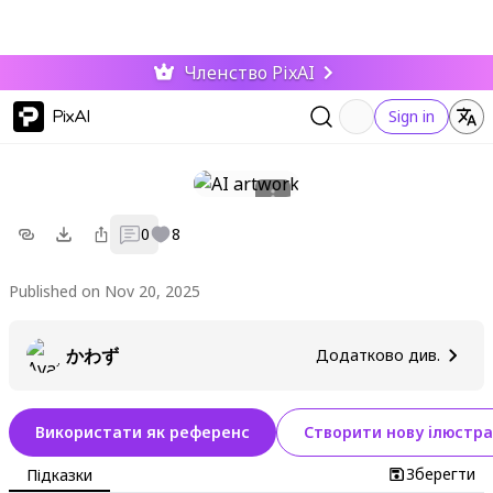
Членство PixAI
PixAI
Sign in
0
8
Published on Nov 20, 2025
かわず
Додатково див.
Використати як референс
Створити нову ілюстра
Зберегти
Підказки