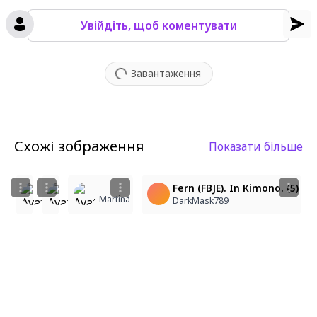
Увійдіть, щоб коментувати
Завантаження
Схожі зображення
Показати більше
4
1
6
Summer
Fern (FBJE). In Kimono. (5)
Sophe
Martina
Citritus
DarkMask789