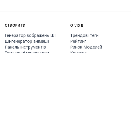
СТВОРИТИ
ОГЛЯД
Генератор зображень ШІ
Трендові теги
ШІ-генератор анімації
Рейтинг
Панель інструментів
Ринок Моделей
Тематичні генератори
Конкурс
Навчання LoRA
Новини
Агент Mio.2
Studio
ПРО НАС
ЦІНИ ТА ДОВІДКА
Guide
Членство
Як користуватися PixAI
Пакети кредитів
Tsubaki.2
Контакти
МОБІЛЬНИЙ ДОДАТОК
Знайомство з Mio
Правила контенту
App Store
Google Play