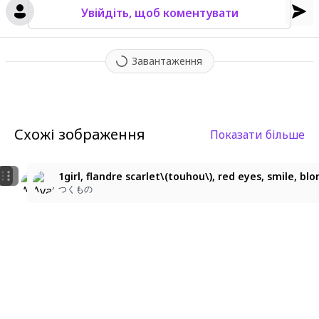
Увійдіть, щоб коментувати
Завантаження
Схожі зображення
Показати більше
3
artist:norizc, artist:liduke, artist:stmast, artist:ci
1girl, flandre scarlet\(touhou\), red eyes, smile, b
つくもの
nanpan
つくもの