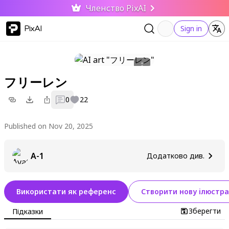
Членство PixAI
PixAI
Sign in
フリーレン
0
22
Published on Nov 20, 2025
A-1
Додатково див.
Використати як референс
Створити нову ілюстра
Зберегти
Підказки