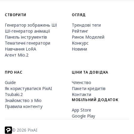
СТВОРИТИ
ОГЛЯД
Генератор зображень ШІ
Трендові теги
ШІ-генератор анімації
Рейтинг
Панель інструментів
Ринок Моделей
Тематичні генератори
Конкурс
Навчання LoRA
Новини
Агент Mio.2
ПРО НАС
ЦІНИ ТА ДОВІДКА
Guide
Членство
Як користуватися PixAI
Пакети кредитів
Tsubaki.2
Контакти
МОБІЛЬНИЙ ДОДАТОК
Знайомство з Mio
Правила контенту
App Store
Google Play
©
2026
PixAI