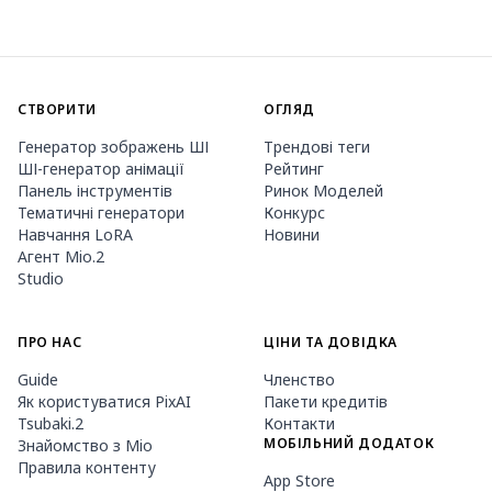
СТВОРИТИ
ОГЛЯД
Генератор зображень ШІ
Трендові теги
ШІ-генератор анімації
Рейтинг
Панель інструментів
Ринок Моделей
Тематичні генератори
Конкурс
Навчання LoRA
Новини
Агент Mio.2
Studio
ПРО НАС
ЦІНИ ТА ДОВІДКА
Guide
Членство
Як користуватися PixAI
Пакети кредитів
Tsubaki.2
Контакти
МОБІЛЬНИЙ ДОДАТОК
Знайомство з Mio
Правила контенту
App Store