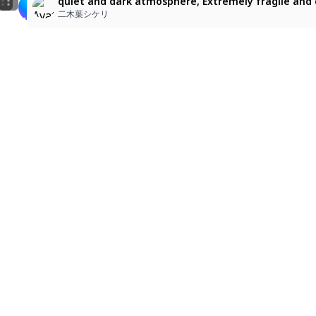
highly detailed illustration, painterly, visible brush
quiet and dark atmosphere, Extremely fragile and del
yuram
あおいあじさい
二木葉シケリ