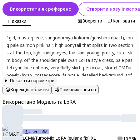
Використати як референс
Створити нову ілюстра
Зберегти
Копіювати
Підказки
1girl
,
masterpiece
,
sangonomiya kokomi (genshin impact)
,
lon
g pale salmon pink hair
,
high ponytail that splits in two section
s at the top
,
light indigo eyes
,
fair skin
,
young
,
pretty
,
cute
,
sli
m body
,
off the shoulder pale cyan Lolita style dress
,
pale pas
tel cyan lace ribbons
,
very fluffy skirt
,
petticoat
,
<lora:LCMTur
boMix2fix:1>
,
cottagecore
,
fairytale
,
detailed background
,
sof
Показати параметри
t lighting
,
happy twinkle style
,
cozy and dreamy
Корекція обличчя
Помічник запитів
Використано Модель та LoRA
User LoRA
LCM&TurboMix LoRA (eular a.fix) XL
10.53k