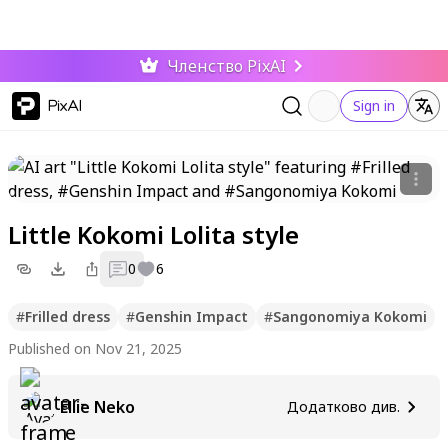
Членство PixAI
PixAI
Sign in
Little Kokomi Lolita style
0
6
#
Frilled dress
#
Genshin Impact
#
Sangonomiya Kokomi
Published on Nov 21, 2025
Ellie Neko
Додатково див.