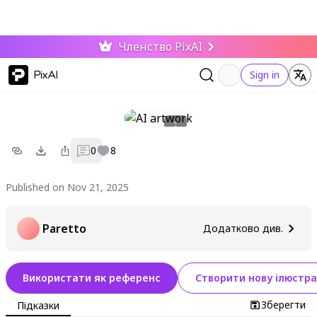
Членство PixAI
PixAI
Sign in
0
8
Published on Nov 21, 2025
Paretto
Додатково див.
Використати як референс
Створити нову ілюстра
Зберегти
Підказки