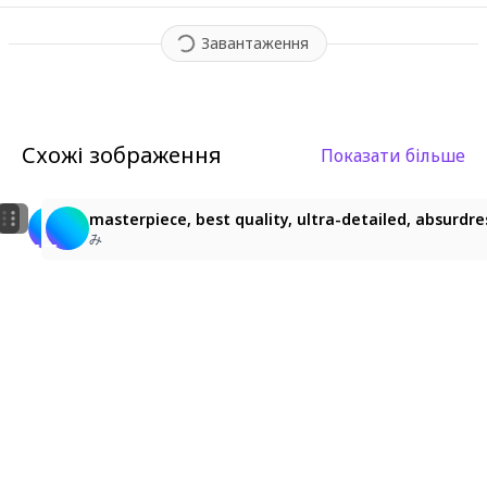
Завантаження
Схожі зображення
Показати більше
7
4
masterpiece, best quality, ultra-detailed, absurdres,
み
蝴蝶喵
み