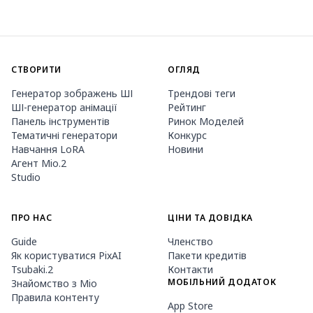
СТВОРИТИ
ОГЛЯД
Генератор зображень ШІ
Трендові теги
ШІ-генератор анімації
Рейтинг
Панель інструментів
Ринок Моделей
Тематичні генератори
Конкурс
Навчання LoRA
Новини
Агент Mio.2
Studio
ПРО НАС
ЦІНИ ТА ДОВІДКА
Guide
Членство
Як користуватися PixAI
Пакети кредитів
Tsubaki.2
Контакти
МОБІЛЬНИЙ ДОДАТОК
Знайомство з Mio
Правила контенту
App Store