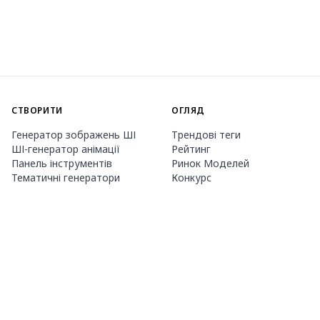
СТВОРИТИ
ОГЛЯД
Генератор зображень ШІ
Трендові теги
ШІ-генератор анімації
Рейтинг
Панель інструментів
Ринок Моделей
Тематичні генератори
Конкурс
Навчання LoRA
Новини
Агент Mio.2
Studio
ПРО НАС
ЦІНИ ТА ДОВІДКА
Guide
Членство
Як користуватися PixAI
Пакети кредитів
Tsubaki.2
Контакти