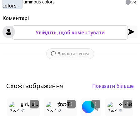
luminous colors
24
Коментарі
Увійдіть, щоб коментувати
Завантаження
Схожі зображення
Показати більше
5
1
4
girl, long pink hair, red eyes, twin tails, bonnet hat. Masterpiece, top quality, latest style, anime style, high definition, fantasy, refined line art, elegant composition, intricate hair detail, fantasy castle interior background, shallow depth of field, beautiful girl, sparkling eyes, high quality, top quality. Tea party background, tea set, cake.
女の子
⊹ ࣪ ˖ ໒꒱
ﾅｷﾞ
ゆ!
み
🎀