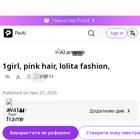
Членство PixAI
PixAI
Sign in
1girl, pink hair, lolita fashion,
0
11
Published on Nov 21, 2025
44
Додатково див.
Використати як референс
Створити нову ілюстра