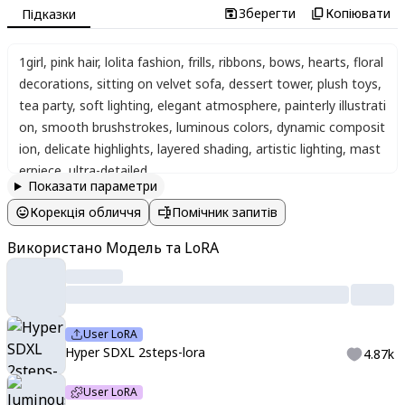
Зберегти
Копіювати
Підказки
1girl
,
pink hair
,
lolita fashion
,
frills
,
ribbons
,
bows
,
hearts
,
floral
decorations
,
sitting on velvet sofa
,
dessert tower
,
plush toys
,
tea party
,
soft lighting
,
elegant atmosphere
,
painterly illustrati
on
,
smooth brushstrokes
,
luminous colors
,
dynamic composit
ion
,
delicate highlights
,
layered shading
,
artistic lighting
,
mast
erpiece
,
ultra-detailed
Показати параметри
Корекція обличчя
Помічник запитів
Використано Модель та LoRA
User LoRA
Hyper SDXL 2steps-lora
4.87k
User LoRA