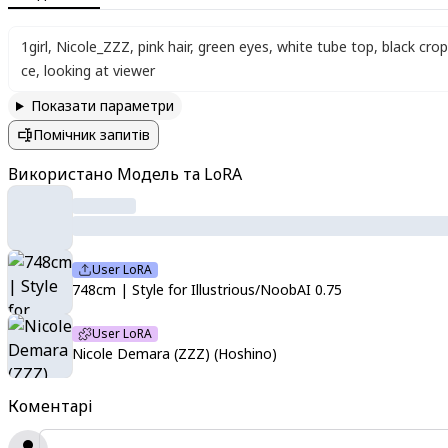
1girl
,
Nicole_ZZZ
,
pink hair
,
green eyes
,
white tube top
,
black cro
ce
,
looking at viewer
Показати параметри
Помічник запитів
Використано Модель та LoRA
User LoRA
748cm | Style for Illustrious/NoobAI 0.75
User LoRA
Nicole Demara (ZZZ) (Hoshino)
Коментарі