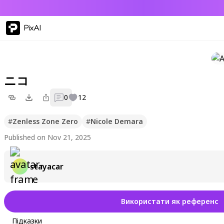
PixAI
ニコ
0
12
#
Zenless Zone Zero
#
Nicole Demara
Published on Nov 21, 2025
stayacar
Використати як референс
Підказки