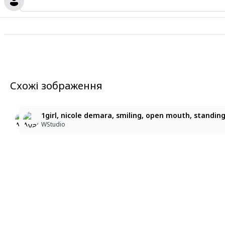
Схожі зображення
5
3
Nicole Demara - Zenless Zone Zero
Nicole Demara gal
1girl, nicole demara, smiling, open mouth, standing,
Darktherer
Alfredo Bonifacio
WStudio