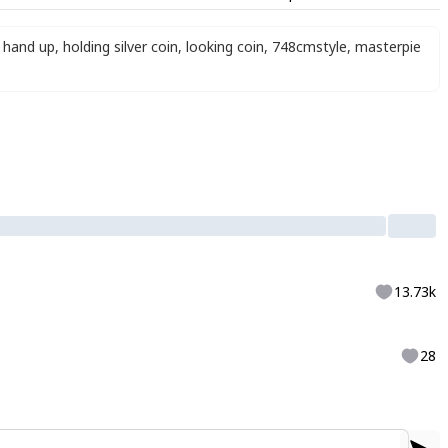
hand up
,
holding silver coin
,
looking coin
,
748cmstyle
,
masterpie
13.73k
28