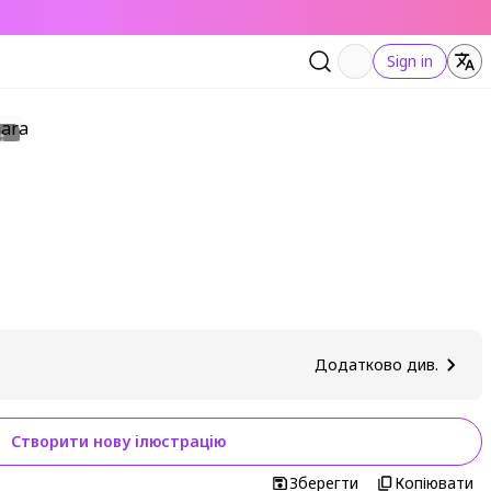
Sign in
Додатково див.
Створити нову ілюстрацію
Зберегти
Копіювати