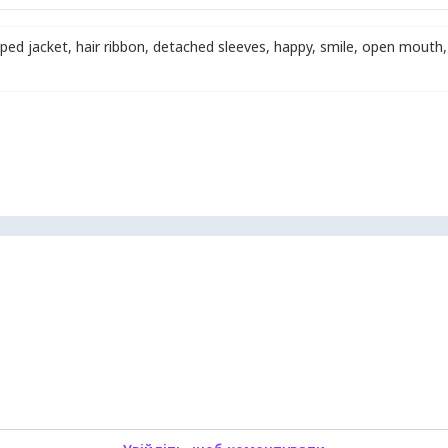
pped jacket
,
hair ribbon
,
detached sleeves
,
happy
,
smile
,
open mouth
,