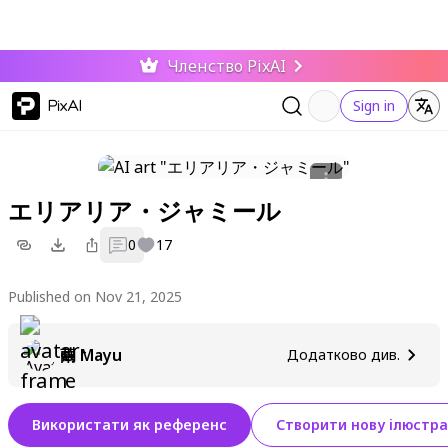
Членство PixAI
PixAI
Sign in
エリアリア・ジャミール
0
17
Published on Nov 21, 2025
繭 Mayu
Додатково див.
Використати як референс
Створити нову ілюстра