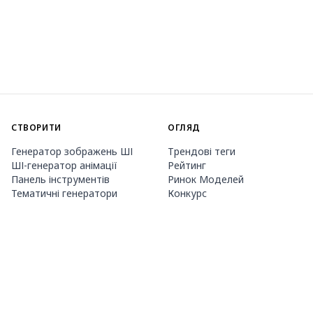
СТВОРИТИ
ОГЛЯД
Генератор зображень ШІ
Трендові теги
ШІ-генератор анімації
Рейтинг
Панель інструментів
Ринок Моделей
Тематичні генератори
Конкурс
Навчання LoRA
Новини
Агент Mio.2
Studio
ПРО НАС
ЦІНИ ТА ДОВІДКА
Guide
Членство