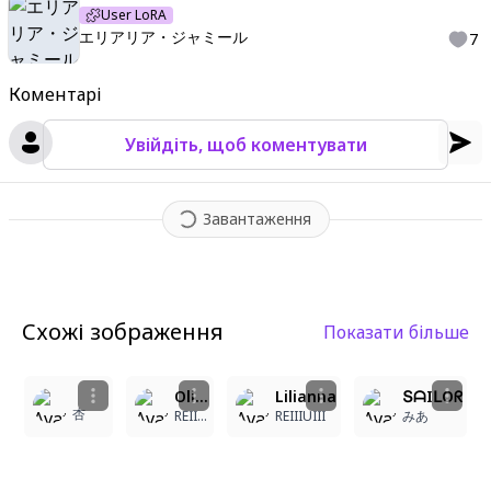
User LoRA
エリアリア・ジャミール
7
Коментарі
Увійдіть, щоб коментувати
Завантаження
Схожі зображення
Показати більше
3
4
1
Olivia
Lilianna
ՏᗩIᒪOᖇ
杏
REIIIUIII
REIIIUIII
みあ