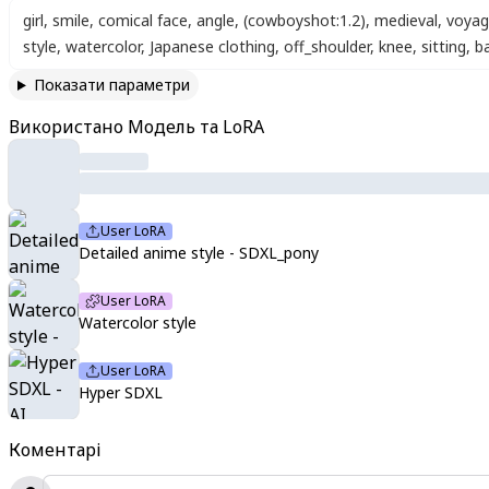
girl
,
smile
,
comical face
,
angle
,
(cowboyshot:1.2)
,
medieval
,
voya
style
,
watercolor
,
Japanese clothing
,
off_shoulder
,
knee
,
sitting
,
b
Показати параметри
Використано Модель та LoRA
User LoRA
Detailed anime style - SDXL_pony
User LoRA
Watercolor style
User LoRA
Hyper SDXL
Коментарі