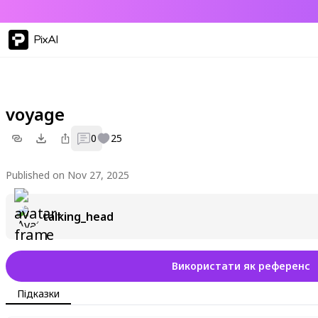
PixAI
voyage
0
25
Published on Nov 27, 2025
talking_head
Використати як референс
Підказки