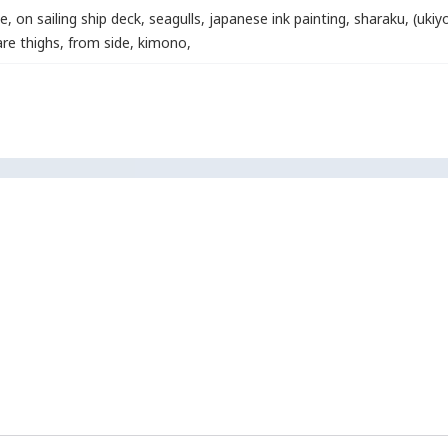
ge
,
on sailing ship deck
,
seagulls
,
japanese ink painting
,
sharaku
,
(ukiy
are thighs
,
from side
,
kimono
,