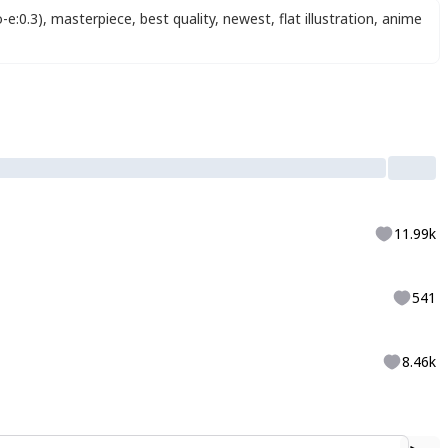
o-e:0.3)
,
masterpiece
,
best quality
,
newest
,
flat illustration
,
anime
11.99k
541
8.46k