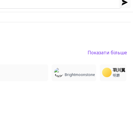
Показати більше
5
1
4
羽川翼
Brightmoonstone
明礬