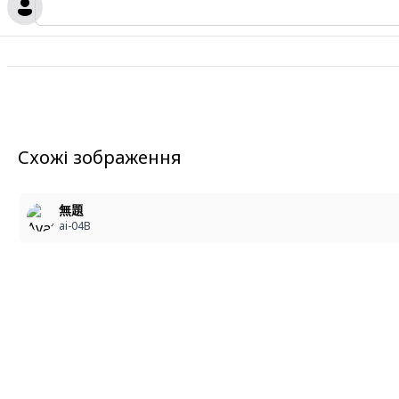
Схожі зображення
無題
ai-04B