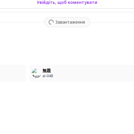
Увійдіть, щоб коментувати
Завантаження
5
無題
ai-04B