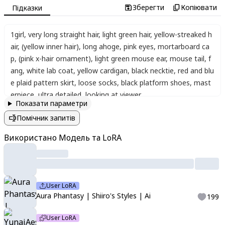
Зберегти
Копіювати
Підказки
1girl
,
very long straight hair
,
light green hair
,
yellow-streaked h
air
,
(yellow inner hair)
,
long ahoge
,
pink eyes
,
mortarboard ca
p
,
(pink x-hair ornament)
,
light green mouse ear
,
mouse tail
,
f
ang
,
white lab coat
,
yellow cardigan
,
black necktie
,
red and blu
e plaid pattern skirt
,
loose socks
,
black platform shoes
,
mast
erpiece
,
ultra detailed
,
looking at viewer
Показати параметри
Помічник запитів
Використано Модель та LoRA
User LoRA
Aura Phantasy | Shiiro's Styles | Ai
199
User LoRA