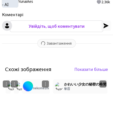
YunaiAes
2.36k
Коментарі
Увійдіть, щоб коментувати
Завантаження
Схожі зображення
Показати більше
1
1
2
Pink-Haired Cat Girl in a Dreamy Scene
かわいい少女の秘密の時間
Tesserac
nekomeshi
Henry Masenda
黎霞