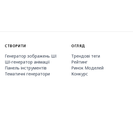
СТВОРИТИ
ОГЛЯД
Генератор зображень ШІ
Трендові теги
ШІ-генератор анімації
Рейтинг
Панель інструментів
Ринок Моделей
Тематичні генератори
Конкурс
Навчання LoRA
Новини
Агент Mio.2
Studio
ПРО НАС
ЦІНИ ТА ДОВІДКА
Guide
Членство
Як користуватися PixAI
Пакети кредитів
Tsubaki.2
Контакти