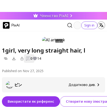
Членство PixAI
PixAI
Sign in
1girl, very long straight hair, l
0
14
Published on Nov 27, 2025
ピン
Додатково див.
Використати як референс
Створити нову ілюстра