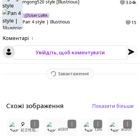
mgong520 style [Illustrious]
3.04k
User LoRA
Pan 4 style | Illustrious
15
Коментарі
1
Увійдіть, щоб коментувати
Завантаження
Схожі зображення
Показати більше
1
2
1
🎈
a0301
Lulu
a0301
起立性低血圧