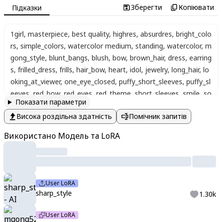
Зберегти
Копіювати
Підказки
1girl
,
masterpiece
,
best quality
,
highres
,
absurdres
,
bright_colo
rs
,
simple_colors
,
watercolor medium
,
standing
,
watercolor
,
m
gong_style
,
blunt_bangs
,
blush
,
bow
,
brown_hair
,
dress
,
earring
s
,
frilled_dress
,
frills
,
hair_bow
,
heart
,
idol
,
jewelry
,
long_hair
,
lo
oking_at_viewer
,
one_eye_closed
,
puffy_short_sleeves
,
puffy_sl
eeves
,
red_bow
,
red_eyes
,
red_theme
,
short_sleeves
,
smile
,
so
Показати параметри
lo
,
twintails
,
upper_body
,
wavy_hair
,
white_dress
,
wrist_cuffs
,
c
Висока роздільна здатність
Помічник запитів
lose up
,
Pan_4_style
,
hand on own face
,
light pink background
,
artist:yoneyama mai
Використано Модель та LoRA
User LoRA
sharp_style
1.30k
User LoRA