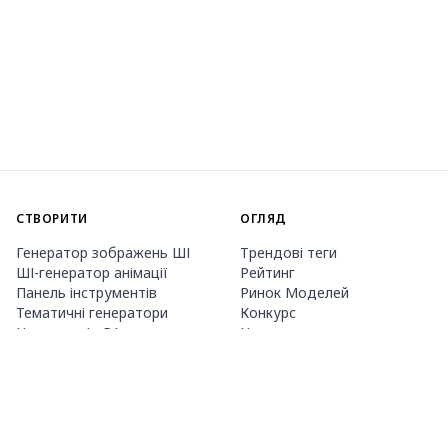
СТВОРИТИ
ОГЛЯД
Генератор зображень ШІ
Трендові теги
ШІ-генератор анімації
Рейтинг
Панель інструментів
Ринок Моделей
Тематичні генератори
Конкурс
Навчання LoRA
Новини
Агент Mio.2
Studio
ПРО НАС
ЦІНИ ТА ДОВІДКА