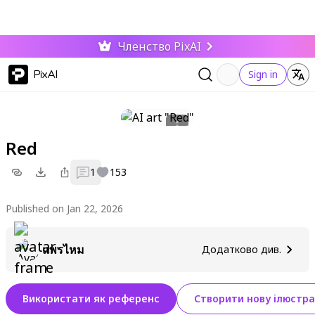
Членство PixAI
PixAI
Sign in
Red
1
153
Published on Jan 22, 2026
แพรไหม
Додатково див.
Використати як референс
Створити нову ілюстра