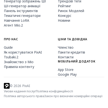
Генератор зображень ШІ
Трендові теги
ШІ-генератор анімації
Рейтинг
Панель інструментів
Ринок Моделей
Тематичні генератори
Конкурс
Навчання LoRA
Новини
Агент Mio.2
ПРО НАС
ЦІНИ ТА ДОВІДКА
Guide
Членство
Як користуватися PixAI
Пакети кредитів
Tsubaki.2
Контакти
МОБІЛЬНИЙ ДОДАТОК
Знайомство з Mio
Правила контенту
App Store
Google Play
©
2026
PixAI
Умови надання послуг
Політика конфіденційності
Політика авторського права
Закон про визначені комерційні операції