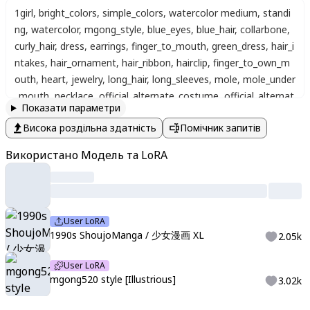
1girl
,
bright_colors
,
simple_colors
,
watercolor medium
,
standi
ng
,
watercolor
,
mgong_style
,
blue_eyes
,
blue_hair
,
collarbone
,
curly_hair
,
dress
,
earrings
,
finger_to_mouth
,
green_dress
,
hair_i
ntakes
,
hair_ornament
,
hair_ribbon
,
hairclip
,
finger_to_own_m
outh
,
heart
,
jewelry
,
long_hair
,
long_sleeves
,
mole
,
mole_under
_mouth
,
necklace
,
official_alternate_costume
,
official_alternat
Показати параметри
e_hairstyle
,
open_mouth
,
parted_lips
,
pearl_earrings
,
ribbon
,
si
Висока роздільна здатність
Помічник запитів
mple_background
,
single_off_shoulder
,
solo
,
spoken_heart
,
sw
eater
,
swept_bangs
,
upper_body
,
multicolor background
,
white
Використано Модель та LoRA
_ribbon
,
white_sweater
,
x_hair_ornament
,
((close up))
,
artist:yo
neyama mai
,
masterpiece
,
best quality
,
highres
,
absurdres
,
ve
ry aesthetic
,
high definition
,
amazing quality
User LoRA
1990s ShoujoManga / 少女漫画 XL
2.05k
User LoRA
mgong520 style [Illustrious]
3.02k