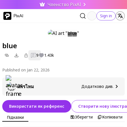
Членство PixAI
PixAI
Sign in
blue
9
1.43k
Published on Jan 22, 2026
แพรไหม
Додатково див.
Використати як референс
Створити нову ілюстра
Зберегти
Копіювати
Підказки