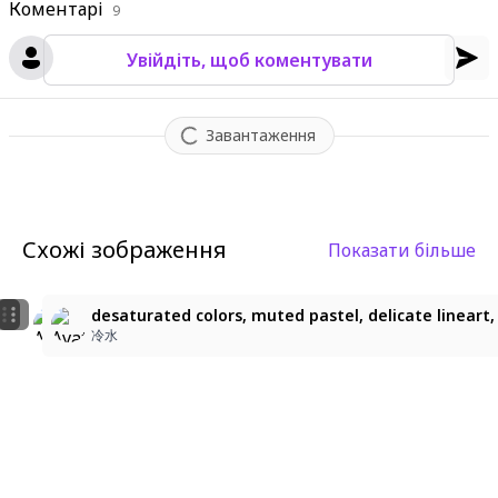
Коментарі
9
Увійдіть, щоб коментувати
Завантаження
Схожі зображення
Показати більше
1
1
Blue-Eyed Cutie with Hair Clips
desaturated colors, muted pastel, delicate lineart, 
ra-zu
Angellchii
冷水