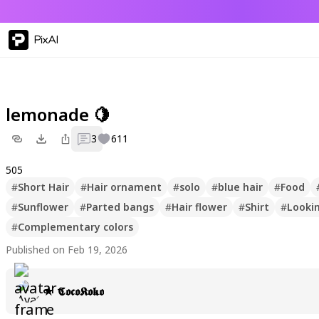
PixAI
lemonade 🍋
3
611
505
#
Short Hair
#
Hair ornament
#
solo
#
blue hair
#
Food
#
Sunflower
#
Parted bangs
#
Hair flower
#
Shirt
#
Looki
#
Complementary colors
Published on Feb 19, 2026
★ 𝕮𝖔𝖈𝖔𝕶𝖔𝖐𝖔