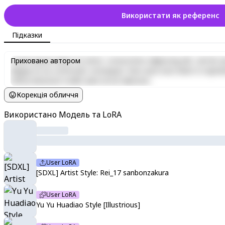
Використати як референс
Підказки
Lorem ipsum dolor sit amet, consectetur adipiscing elit, sed do e
Приховано автором
aliquip ex ea commodo consequat. Duis aute irure dolor in reprehen
officia deserunt mollit anim id est laborum.
Корекція обличчя
Використано Модель та LoRA
User LoRA
[SDXL] Artist Style: Rei_17 sanbonzakura
User LoRA
Yu Yu Huadiao Style [Illustrious]