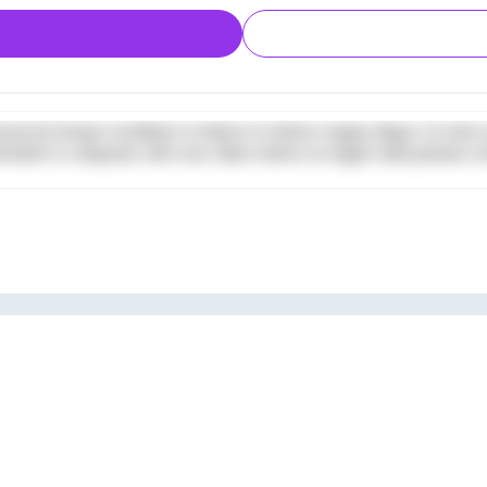
iusmod tempor incididunt ut labore et dolore magna aliqua. Ut enim a
derit in voluptate velit esse cillum dolore eu fugiat nulla pariatur. 