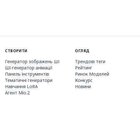
СТВОРИТИ
ОГЛЯД
Генератор зображень ШІ
Трендові теги
ШІ-генератор анімації
Рейтинг
Панель інструментів
Ринок Моделей
Тематичні генератори
Конкурс
Навчання LoRA
Новини
Агент Mio.2
ПРО НАС
ЦІНИ ТА ДОВІДКА
Guide
Членство
Як користуватися PixAI
Пакети кредитів
Tsubaki.2
Контакти
МОБІЛЬНИЙ ДОДАТОК