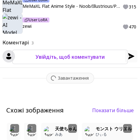
MeMaXL Flat Anime Style - Noob/Illustrious/Pony/XL
315
User LoRA
zewi
470
Коментарі
3
Увійдіть, щоб коментувати
Завантаження
Схожі зображення
Показати більше
4
1
1girl, masterpiece, best quality, ultra detailed, anim
1girl, cute_face, beautiful_eyes, soft_lips, so
天使ちゃん
モンスト ウリエル
みあ
Error_id1101
みあ
ひぃる