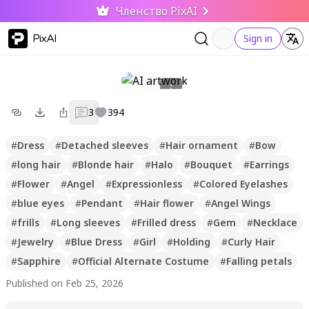
Членство PixAI
PixAI
Sign in
3
394
#
Dress
#
Detached sleeves
#
Hair ornament
#
Bow
#
long hair
#
Blonde hair
#
Halo
#
Bouquet
#
Earrings
#
Flower
#
Angel
#
Expressionless
#
Colored Eyelashes
#
blue eyes
#
Pendant
#
Hair flower
#
Angel Wings
#
frills
#
Long sleeves
#
Frilled dress
#
Gem
#
Necklace
#
Jewelry
#
Blue Dress
#
Girl
#
Holding
#
Curly Hair
#
Sapphire
#
Official Alternate Costume
#
Falling petals
Published on Feb 25, 2026