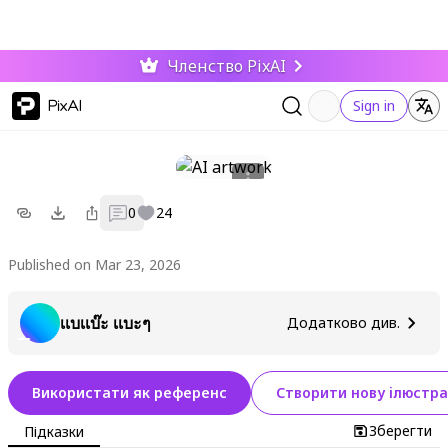
Членство PixAI
PixAI
Sign in
0
24
Published on Mar 23, 2026
เเบเเบ๊ะ เเบะๆ
Додатково див.
Використати як референс
Створити нову ілюстра
Зберегти
Підказки