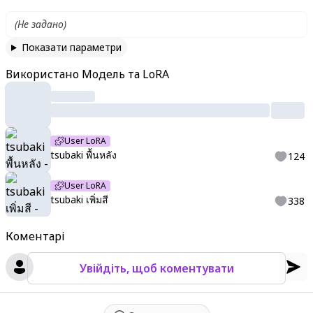
(
Не задано
)
Показати параметри
Використано Модель та LoRA
User LoRA
tsubaki พื้นหลัง
124
User LoRA
tsubaki เพิ่มสี
338
Коментарі
Увійдіть, щоб коментувати