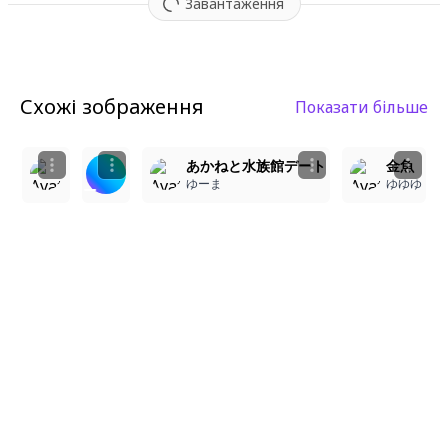
Завантаження
Схожі зображення
Показати більше
1
3
2
きんぎょすくい
青 いいよね…
あかねと水族館デート
金魚
Camila
たこすけ
ゆーま
ゆゆゆ