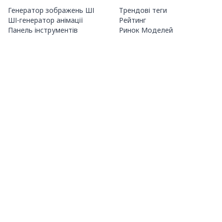
Генератор зображень ШІ
Трендові теги
ШІ-генератор анімації
Рейтинг
Панель інструментів
Ринок Моделей
Тематичні генератори
Конкурс
Навчання LoRA
Новини
Агент Mio.2
Studio
ПРО НАС
ЦІНИ ТА ДОВІДКА
Guide
Членство
Як користуватися PixAI
Пакети кредитів
Tsubaki.2
Контакти
МОБІЛЬНИЙ ДОДАТОК
Знайомство з Mio
Правила контенту
App Store
Google Play
©
2026
PixAI
Умови надання послуг
Політика конфіденційності
Політика авторського права
Закон про визначені комерційні операції