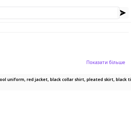
Показати більше
ain background, Jabami Yumeko stands solo as the central figur
 uniform, red jacket, black collar shirt, pleated skirt, black ti