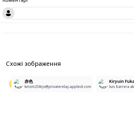
Коментарі
Схожі зображення
Yumeko Jabami
character: jabami_yumeko. In an anime-style illustra
赤色
Kiryuin Fuka
꾸러기
THANISORN PETCH KUNG CHANNEL
kmzm258rjv@privaterelay.appleid.com
luis barrera a