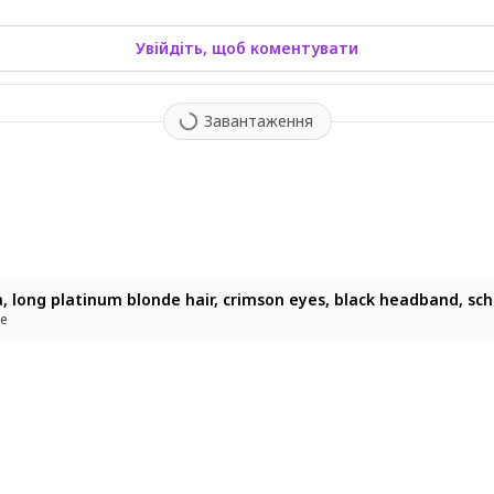
Увійдіть, щоб коментувати
Завантаження
tion captured from an eye-level medium shot against a simple pl
, long platinum blonde hair, crimson eyes, black headband, school
ke