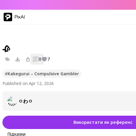
PixAI
🥀
0
7
#
Kakegurui – Compulsive Gambler
Published on Apr 12, 2026
ㅇわㅇ
Використати як референс
Підказки