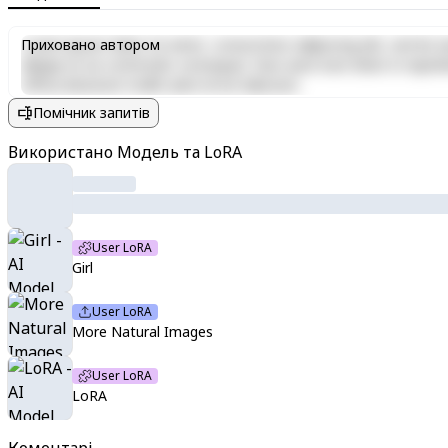
Lorem ipsum dolor sit amet, consectetur adipiscing elit, sed do e
Приховано автором
aliquip ex ea commodo consequat. Duis aute irure dolor in reprehen
officia deserunt mollit anim id est laborum.
Помічник запитів
Використано Модель та LoRA
User LoRA
Girl
User LoRA
More Natural Images
User LoRA
LoRA