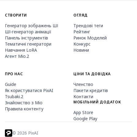
СТВОРИТИ
ОГЛЯД
Генератор зображень ШІ
Трендові теги
ШІ-генератор анімації
Рейтинг
Панель інструментів
Ринок Моделей
Тематичні генератори
Конкурс
Навчання LoRA
Новини
Агент Mio.2
ПРО НАС
ЦІНИ ТА ДОВІДКА
Guide
Членство
Як користуватися PixAI
Пакети кредитів
Tsubaki.2
Контакти
МОБІЛЬНИЙ ДОДАТОК
Знайомство з Mio
Правила контенту
App Store
Google Play
©
2026
PixAI