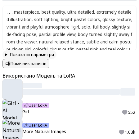
,
,
,
masterpiece
,
best quality
,
ultra detailed
,
extremely detaile
d illustration
,
soft lighting
,
bright pastel colors
,
glossy texture
,
vibrant and playful atmosphere 1girl
,
solo
,
full body
,
slightly si
de-facing pose
,
partial profile view
,
body turned slightly away f
rom the viewer
,
natural relaxed stance
,
subtle and calm postu
re clown girl
,
colorful circus outfit
,
pastel pink and teal color s
Показати параметри
cheme
,
mismatched design
,
long sleeves
,
one sleeve striped
Помічник запитів
(teal and white)
,
the other with star patterns
,
loose pants wit
h asymmetrical patterns (stars and stripes)
,
soft fabric
,
cute a
Використано Модель та LoRA
nd whimsical style hat: tall party hat
,
pastel striped (pink and t
eal)
,
soft cone shape
,
slightly tilted
,
playful design face: visible
face
,
expressionless
,
calm and emotionless look
,
heterochro
mia (odd eyes)
,
one eye bright teal
,
the other pink
,
one eye h
User LoRA
as a star-shaped pupil
,
glossy eyes
,
no blush
,
no clown nose
,
Girl
552
minimal makeup
,
slightly half-lidded eyes hair: fluffy and volum
inous
,
pastel lavender hair
,
twin bun style with loose curls
,
sof
User LoRA
t texture
,
slightly messy and bouncy
,
partially covering the fac
More Natural Images
1.03k
e accessories: small floating stars and sparkles around the ch