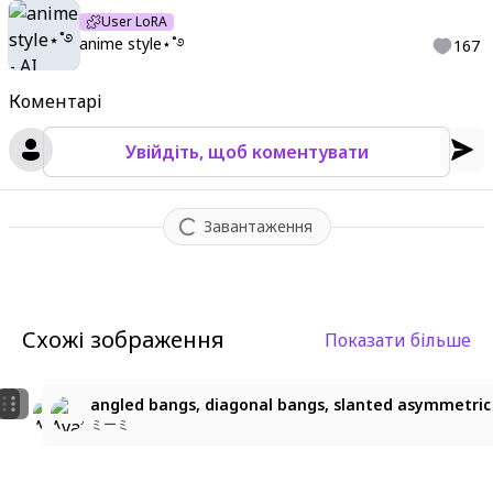
User LoRA
aracter
,
cute decorative elements background: circus stage
,
c
anime style⋆˚࿔
167
olorful but soft lighting
,
blurred circus tent interior
,
dreamy pa
stel atmosphere
,
light sparkles
,
whimsical yet slightly eerie fe
Коментарі
eling
Увійдіть, щоб коментувати
Завантаження
Схожі зображення
Показати більше
1
Colorful Balloons & Playful Girl
白熊耳少女のかわいいひととき
angled bangs, diagonal bangs, slanted asymmetric b
Art
こま
ミーミ