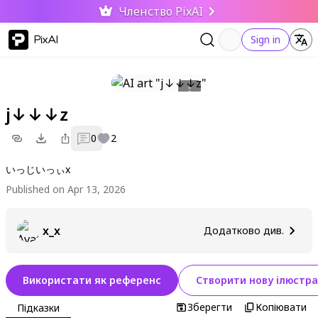
Членство PixAI
PixAI
Sign in
j↓↓↓z
0
2
いっじいっぃx
Published on Apr 13, 2026
x_x
Додатково див.
Використати як референс
Створити нову ілюстра
Зберегти
Копіювати
Підказки