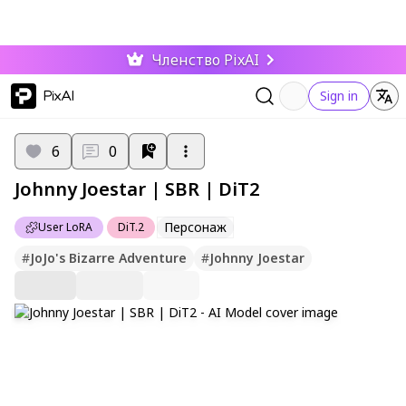
Членство PixAI
PixAI
Sign in
6
0
Johnny Joestar | SBR | DiT2
Персонаж
User LoRA
DiT.2
#
JoJo's Bizarre Adventure
#
Johnny Joestar