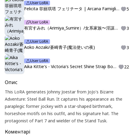
User LoRA
Felicita 菲丽琪塔 フェリチータ | Arcana Famiglia 魔力家族 アルカナ・ファミリア | Illustrious
5
User LoRA
有宮すみれ（Arimiya_Sumire）/女系家族〜淫謀〜（Jokei_Kazoku_Inbo）
3
User LoRA
Aoko Aozaki/蒼崎青子(魔法使いの夜)
3
User LoRA
Aika Kittie's - Victoria's Secret Shine Strap Bombshell Push-Up Bikini
22
Опис
This LoRA generates Johnny Joestar from JoJo's Bizarre
Adventure: Steel Ball Run. It captures his appearance as the
paraplegic former jockey with a star-shaped birthmark,
horseshoe motifs on his outfit, and his signature hat. The
protagonist of Part 7 and wielder of the Stand Tusk.
Коментарі