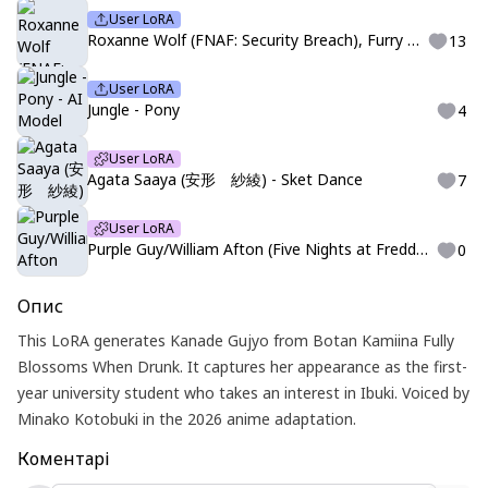
User LoRA
Roxanne Wolf (FNAF: Security Breach), Furry Character LoRA for Illustrious XL by Midnightcrawler
13
User LoRA
Jungle - Pony
4
User LoRA
Agata Saaya (安形 紗綾) - Sket Dance
7
User LoRA
Purple Guy/William Afton (Five Nights at Freddy's/Fnaf)
0
Опис
This LoRA generates Kanade Gujyo from Botan Kamiina Fully
Blossoms When Drunk. It captures her appearance as the first-
year university student who takes an interest in Ibuki. Voiced by
Minako Kotobuki in the 2026 anime adaptation.
Коментарі