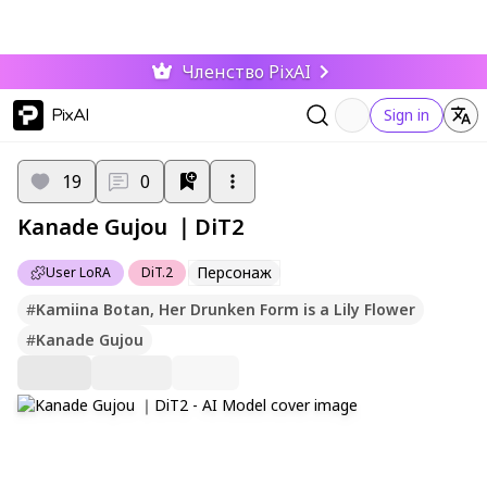
Членство PixAI
PixAI
Sign in
19
0
Kanade Gujou ｜DiT2
Персонаж
User LoRA
DiT.2
#
Kamiina Botan, Her Drunken Form is a Lily Flower
#
Kanade Gujou