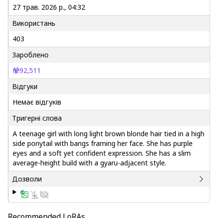
27 трав. 2026 р., 04:32
Використань
403
Зароблено
92,511
Відгуки
Немає відгуків
Тригерні слова
A teenage girl with long light brown blonde hair tied in a high
side ponytail with bangs framing her face. She has purple
eyes and a soft yet confident expression. She has a slim
average-height build with a gyaru-adjacent style.
Дозволи
Recommended LoRAs