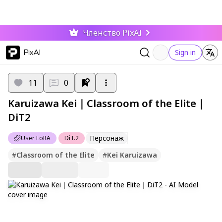
Членство PixAI
PixAI
Sign in
11
0
Karuizawa Kei｜Classroom of the Elite｜
DiT2
Персонаж
User LoRA
DiT.2
#
Classroom of the Elite
#
Kei Karuizawa