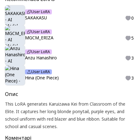
User LoRA
SAKAKASU
0
User LoRA
MGCM_ERIZA
5
User LoRA
Anzu Hanashiro
3
User LoRA
Hina (One Piece)
3
Опис
This LoRA generates Karuizawa Kei from Classroom of the
Elite. It captures her long blonde ponytail, purple eyes, and
school uniform with red blazer and blue ribbon. Suitable for
school and casual scenes.
Коментарі