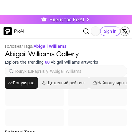
Членство PixAI
PixAI
Sign in
Головна
/
Tags
/
Abigail Williams
Abigail Williams Gallery
Explore the trending
60
Abigail Williams artworks
Популярне
Щоденний рейтинг
Найпопулярніші