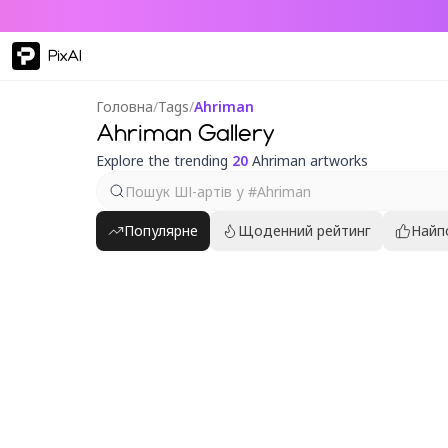
PixAI
Головна
/
Tags
/
Ahriman
Ahriman Gallery
Explore the trending
20
Ahriman artworks
Популярне
Щоденний рейтинг
Найп