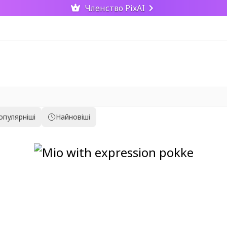
Членство PixAI
опулярніші
Найновіші