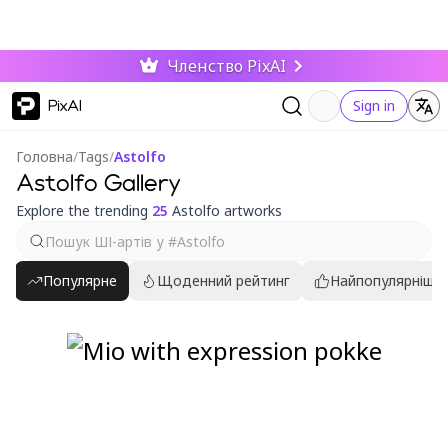
Членство PixAI
PixAI
Sign in
Головна
/
Tags
/
Astolfo
Astolfo Gallery
Explore the trending
25
Astolfo artworks
Популярне
Щоденний рейтинг
Найпопулярніші