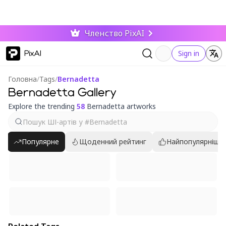
Членство PixAI
PixAI
Sign in
Головна
/
Tags
/
Bernadetta
Bernadetta Gallery
Explore the trending
58
Bernadetta artworks
Популярне
Щоденний рейтинг
Найпопулярніші