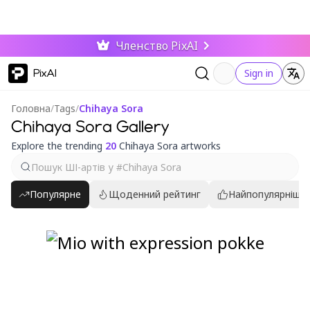
Членство PixAI
PixAI
Sign in
Головна
/
Tags
/
Chihaya Sora
Chihaya Sora Gallery
Explore the trending
20
Chihaya Sora artworks
Популярне
Щоденний рейтинг
Найпопулярніші