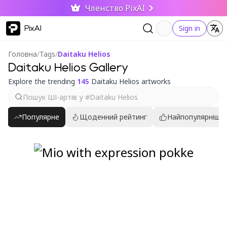
Членство PixAI
PixAI
Sign in
Головна
/
Tags
/
Daitaku Helios
Daitaku Helios Gallery
Explore the trending
145
Daitaku Helios artworks
Популярне
Щоденний рейтинг
Найпопулярніші