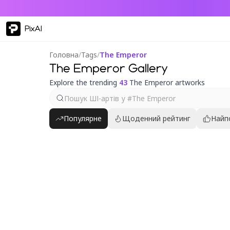
PixAI
Головна
/
Tags
/
The Emperor
The Emperor Gallery
Explore the trending
43
The Emperor artworks
Популярне
Щоденний рейтинг
Найп