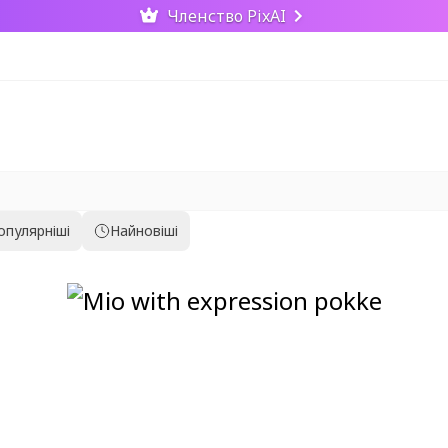
Членство PixAI
опулярніші
Найновіші