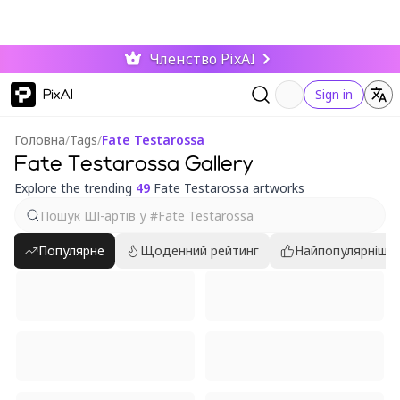
Членство PixAI
PixAI
Sign in
Головна
/
Tags
/
Fate Testarossa
Fate Testarossa Gallery
Explore the trending
49
Fate Testarossa artworks
Популярне
Щоденний рейтинг
Найпопулярніші