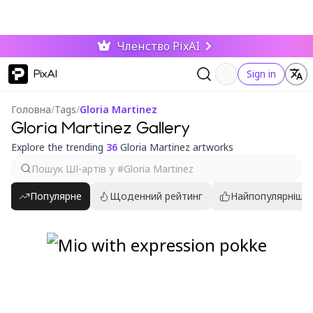
Членство PixAI
PixAI
Sign in
Головна
/
Tags
/
Gloria Martinez
Gloria Martinez Gallery
Explore the trending
36
Gloria Martinez artworks
Популярне
Щоденний рейтинг
Найпопулярніші