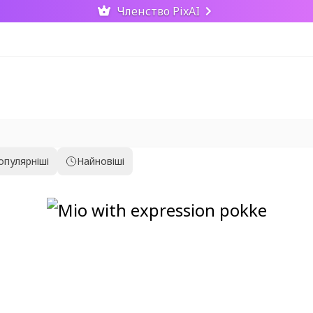
Членство PixAI
опулярніші
Найновіші