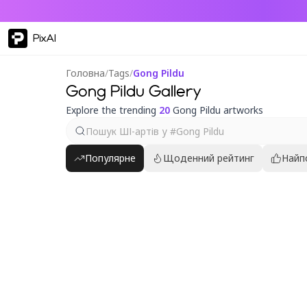
PixAI
Головна
/
Tags
/
Gong Pildu
Gong Pildu Gallery
Explore the trending
20
Gong Pildu artworks
Популярне
Щоденний рейтинг
Найп