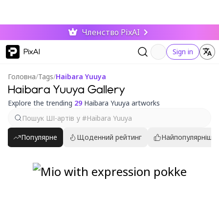
Членство PixAI
PixAI
Sign in
Головна
/
Tags
/
Haibara Yuuya
Haibara Yuuya Gallery
Explore the trending
29
Haibara Yuuya artworks
Популярне
Щоденний рейтинг
Найпопулярніші