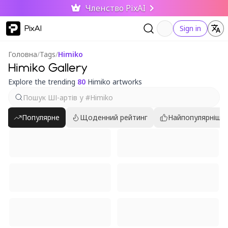
Членство PixAI
PixAI
Sign in
Головна
/
Tags
/
Himiko
Himiko Gallery
Explore the trending
80
Himiko artworks
Популярне
Щоденний рейтинг
Найпопулярніші