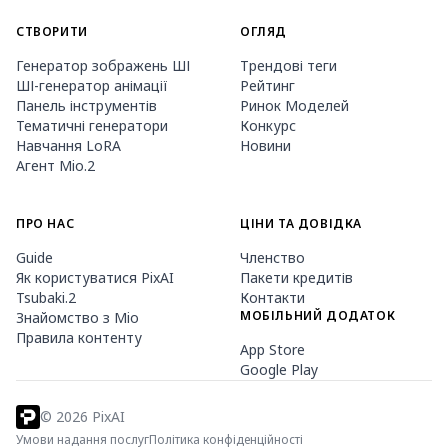
СТВОРИТИ
ОГЛЯД
Генератор зображень ШІ
Трендові теги
ШІ-генератор анімації
Рейтинг
Панель інструментів
Ринок Моделей
Тематичні генератори
Конкурс
Навчання LoRA
Новини
Агент Mio.2
ПРО НАС
ЦІНИ ТА ДОВІДКА
Guide
Членство
Як користуватися PixAI
Пакети кредитів
Tsubaki.2
Контакти
МОБІЛЬНИЙ ДОДАТОК
Знайомство з Mio
Правила контенту
App Store
Google Play
©
2026
PixAI
Умови надання послуг
Політика конфіденційності