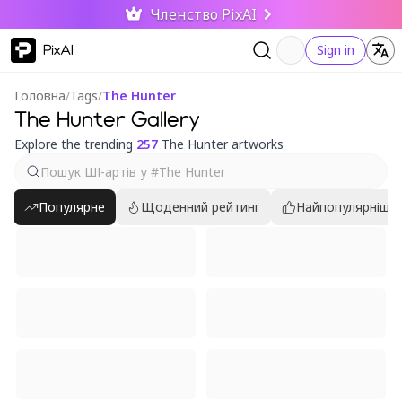
Членство PixAI
PixAI
Sign in
Головна
/
Tags
/
The Hunter
The Hunter Gallery
Explore the trending
257
The Hunter artworks
Популярне
Щоденний рейтинг
Найпопулярніші