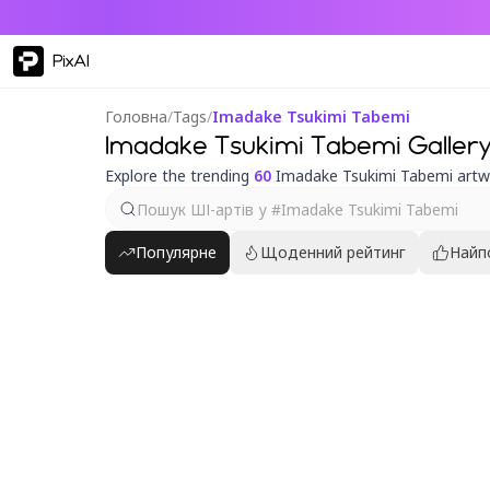
PixAI
Головна
/
Tags
/
Imadake Tsukimi Tabemi
Imadake Tsukimi Tabemi Galler
Explore the trending
60
Imadake Tsukimi Tabemi artw
Популярне
Щоденний рейтинг
Найп