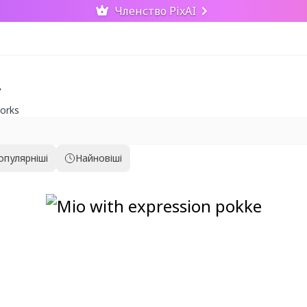
Членство PixAI
y
orks
опулярніші
Найновіші