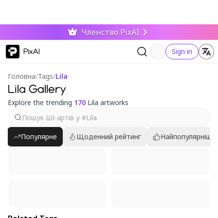
Членство PixAI
PixAI
Sign in
Головна
/
Tags
/
Lila
Lila Gallery
Explore the trending
170
Lila artworks
Популярне
Щоденний рейтинг
Найпопулярніші