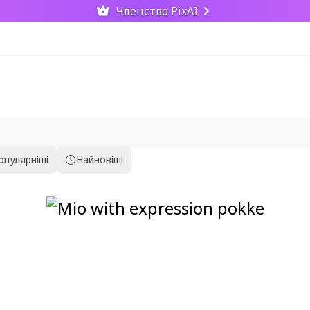
Членство PixAI
опулярніші
Найновіші