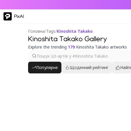
PixAI
Головна
/
Tags
/
Kinoshita Takako
Kinoshita Takako Gallery
Explore the trending
179
Kinoshita Takako artworks
Популярне
Щоденний рейтинг
Найп