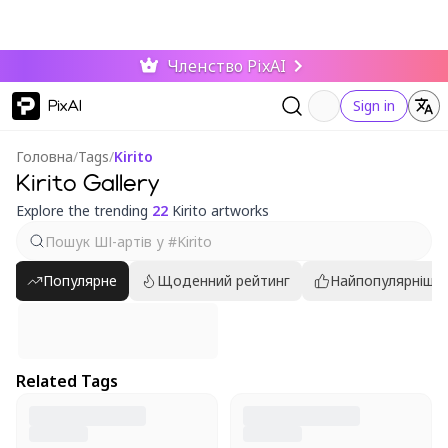
Членство PixAI
PixAI
Sign in
Головна
/
Tags
/
Kirito
Kirito Gallery
Explore the trending
22
Kirito artworks
Популярне
Щоденний рейтинг
Найпопулярніші
Related Tags