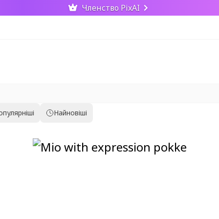
Членство PixAI
опулярніші
Найновіші