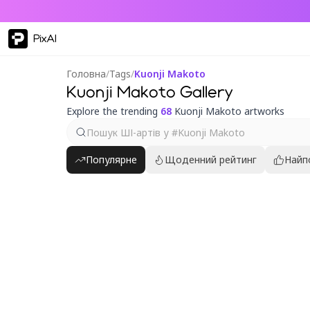
PixAI
Головна
/
Tags
/
Kuonji Makoto
Kuonji Makoto Gallery
Explore the trending
68
Kuonji Makoto artworks
Популярне
Щоденний рейтинг
Найп