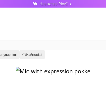
Членство PixAI
опулярніші
Найновіші