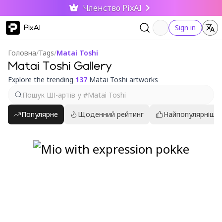
Членство PixAI
PixAI
Sign in
Головна
/
Tags
/
Matai Toshi
Matai Toshi Gallery
Explore the trending
137
Matai Toshi artworks
Популярне
Щоденний рейтинг
Найпопулярніші