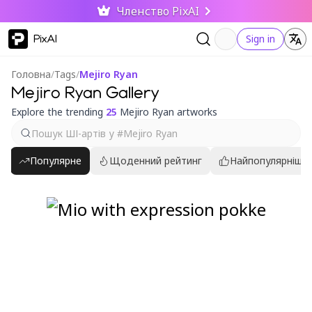
Членство PixAI
PixAI
Sign in
Головна
/
Tags
/
Mejiro Ryan
Mejiro Ryan Gallery
Explore the trending
25
Mejiro Ryan artworks
Популярне
Щоденний рейтинг
Найпопулярніші