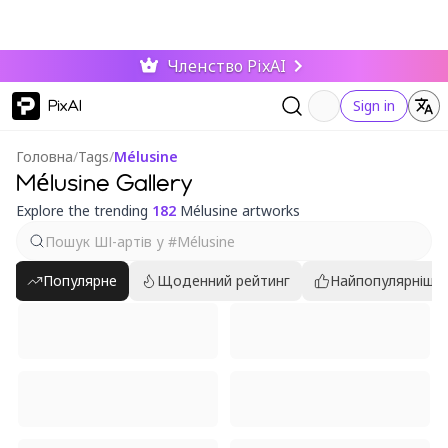
Членство PixAI
PixAI
Sign in
Головна
/
Tags
/
Mélusine
Mélusine Gallery
Explore the trending
182
Mélusine artworks
Популярне
Щоденний рейтинг
Найпопулярніші