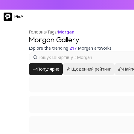
PixAI
Головна
/
Tags
/
Morgan
Morgan Gallery
Explore the trending
217
Morgan artworks
Популярне
Щоденний рейтинг
Найп