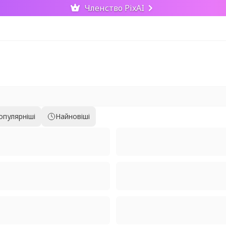
Членство PixAI
опулярніші
Найновіші