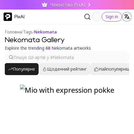
Членство PixAI
PixAI
Sign in
Головна
/
Tags
/
Nekomata
Nekomata Gallery
Explore the trending
68
Nekomata artworks
Популярне
Щоденний рейтинг
Найпопулярніші