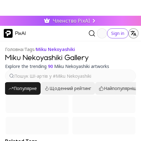
Членство PixAI
PixAI
Sign in
Головна
/
Tags
/
Miku Nekoyashiki
Miku Nekoyashiki Gallery
Explore the trending
90
Miku Nekoyashiki artworks
Популярне
Щоденний рейтинг
Найпопулярніші