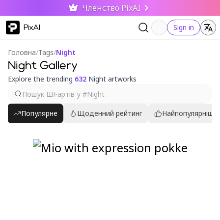
Членство PixAI
PixAI
Sign in
Головна
/
Tags
/
Night
Night Gallery
Explore the trending
632
Night artworks
Популярне
Щоденний рейтинг
Найпопулярніші